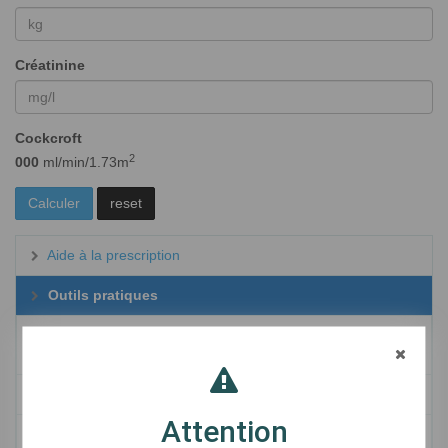
Créatinine
Cockcroft
2
000
ml/min/1.73m
Calculer
reset
Aide à la prescription
Outils pratiques
Calcul de clairance de la créatinine - Cockcroft-
Gault
CHA2DS2-VASc
Attention
CHADS2