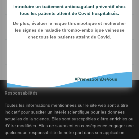
Introduire un traitement anticoagulant préventif chez
HAS-BLED
tous les patients atteint de Covid hospitalisés.
HEMORR2HAGES
De plus, évaluer le risque thrombotique et rechercher
les signes de maladie thrombo-embolique veineuse
Contre-indications
chez tous les patients atteint de Covid.
Switch des anticoagulants
oubli-de-dose.html
#PrenezSoinDeVous
Responsabilités
Toutes les informations mentionnées sur le site web sont à titre
indicatif pour susciter un intérêt scientifique pour les données
actuelles de la science. Elles sont susceptibles d'être enrichies ou
d'être modifiées. Elles ne sauraient en conséquence engager une
quelconque responsabilité de notre part dans son application.